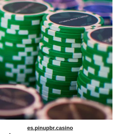
es.pinupbr.casino