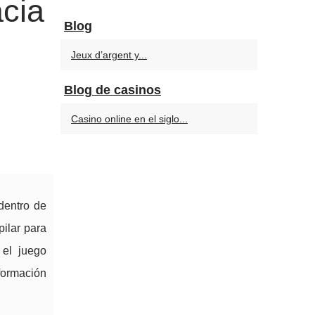
acia
Blog
Jeux d’argent y...
Blog de casinos
Casino online en el siglo...
dentro de
pilar para
 el juego
formación