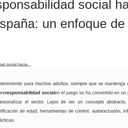
sponsabilidad social h
España: un enfoque de
ad social hacia...
retenimiento para muchos adultos, siempre que se mantenga 
bre
responsabilidad social
en el juego se ha convertido en un 
fesionalizar el sector. Lejos de ser un concepto abstracto,
ficación de edad, herramientas de control, autoexclusión, in
ácticas.