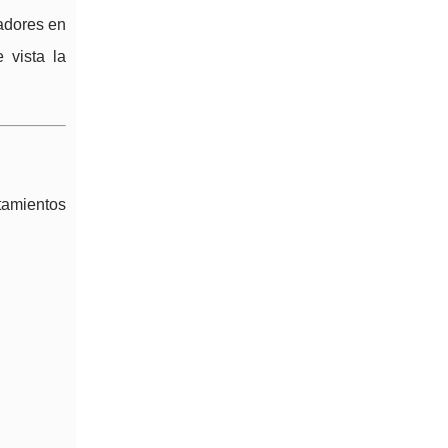
gadores en
 vista la
tamientos