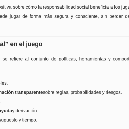
positiva sobre cómo la responsabilidad social beneficia a los ju
e jugar de forma más segura y consciente, sin perder de
al” en el juego
 se refiere al conjunto de políticas, herramientas y compor
les.
mación transparente
sobre reglas, probabilidades y riesgos.
.
 ayuda
y derivación.
supuesto y tiempo.