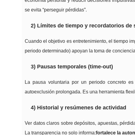
economía personal y reducir decisiones impulsivas.
se evita “perseguir pérdidas”.
2) Límites de tiempo y recordatorios de
Cuando el objetivo es entretenimiento, el tiempo im
periodo determinado) apoyan la toma de conciencia
3) Pausas temporales (time-out)
La pausa voluntaria por un periodo concreto es 
autoexclusión prolongada. Es una herramienta flexib
4) Historial y resúmenes de actividad
Ver datos claros sobre depósitos, apuestas, pérdid
La transparencia no solo informa:
fortalece la auto