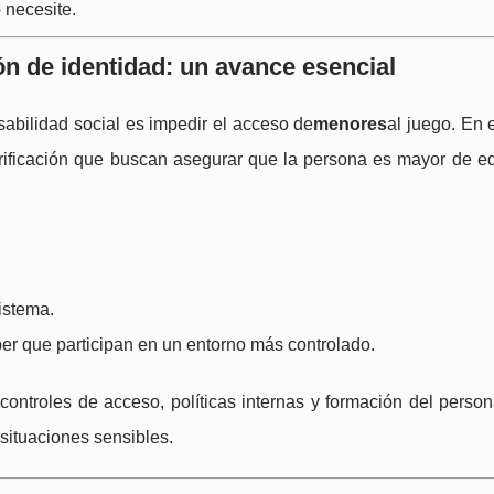
 necesite.
ón de identidad: un avance esencial
abilidad social es impedir el acceso de
menores
al juego. En 
erificación que buscan asegurar que la persona es mayor de e
sistema.
ber que participan en un entorno más controlado.
controles de acceso, políticas internas y formación del person
 situaciones sensibles.