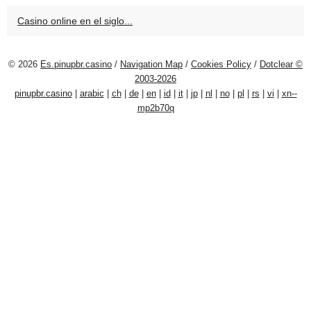
Casino online en el siglo...
© 2026
Es.pinupbr.casino
/
Navigation Map
/
Cookies Policy
/
Dotclear ©
2003-2026
pinupbr.casino
|
arabic
|
ch
|
de
|
en
|
id
|
it
|
jp
|
nl
|
no
|
pl
|
rs
|
vi
|
xn--
mp2b70q